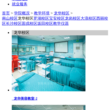
就业服务
首页
>
学院概况
>
教学环境
>
龙华校区
>
南山校区
龙华校区
罗湖校区
宝安校区
龙岗校区
大浪校区
西丽校
区
长沙校区
固戍校区
坂田校区
教学仪器
龙华校区
龙华美容教室-2