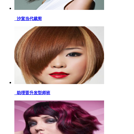
沙宣当代裁剪
助理晋升发型师班