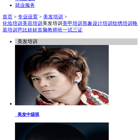
就业服务
首页
>
专业设置
>
美发培训
>
化妆培训
美容培训
美发培训
美甲培训
形象设计培训
纹绣培训
晚
装培训
芭比娃娃
首脑教师班
一试三证
美发培训
美发中级班