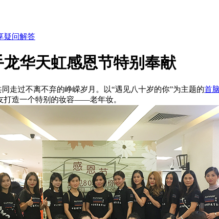
享
疑问解答
手龙华天虹感恩节特别奉献
走过不离不弃的峥嵘岁月。以“遇见八十岁的你”为主题的
首
友打造一个特别的妆容——老年妆。