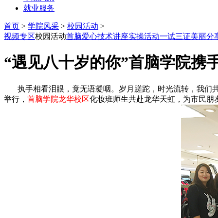
就业服务
首页
>
学院风采
>
校园活动
>
视频专区
校园活动
首脑爱心
技术讲座
实操活动
一试三证
美丽分
“遇见八十岁的你”首脑学院携
执手相看泪眼，竟无语凝咽。岁月蹉跎，时光流转，我们共同
举行，
首脑学院龙华校区
化妆班师生共赴龙华天虹，为市民朋