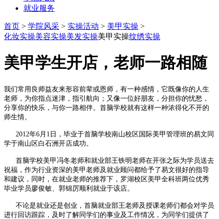
就业服务
首页
>
学院风采
>
实操活动
>
美甲实操
>
化妆实操
美容实操
美发实操
美甲实操
纹绣实操
美甲学生开店，老师一路相随
我们常用良师益友来形容前辈或恩师，有一种感情，它既像你的人生
老师，为你指点迷津，指引航向；又像一位好朋友，分担你的忧愁，
分享你的快乐，与你一路相伴。首脑学校就有这样一种浓得化不开的
师生情。
2012年6月1日，毕业于首脑学校南山校区国际美甲管理班的易文同
学于南山区白石洲开店成功。
首脑学校美甲冯冬老师和就业部王铁明老师在开张之际为学员送去
祝福，作为行业资深的美甲老师及就业顾问都给予了易文很好的指导
和建议，同时，在就业老师的推荐下，罗湖校区美甲全科班两位优秀
毕业学员廖俊敏、郭锦厉顺利就业于该店。
不论是就业还是创业，首脑就业部王老师及授课老师们都会对学员
进行回访跟踪，及时了解同学们的事业及工作情况，为同学们提供了