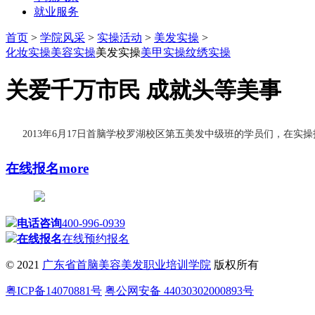
就业服务
首页
>
学院风采
>
实操活动
>
美发实操
>
化妆实操
美容实操
美发实操
美甲实操
纹绣实操
关爱千万市民 成就头等美事
2013年6月17日首脑学校罗湖校区第五美发中级班的学员们，在实
在线报名
more
电话咨询
400-996-0939
在线报名
在线预约报名
© 2021
广东省首脑美容美发职业培训学院
版权所有
粤ICP备14070881号
粤公网安备 44030302000893号